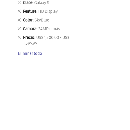
Eliminar
Clase
Galaxy S
este
Eliminar
Feature
HD Display
artículo
este
Eliminar
Color
SkyBlue
artículo
este
Eliminar
Camara
24MP o más
artículo
este
Eliminar
Precio
US$ 1,500.00 - US$
artículo
este
1,599.99
artículo
Eliminar todo