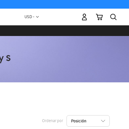
Mi carrito
Moneda
USD -
dólar
estadounidense
Ordenar por