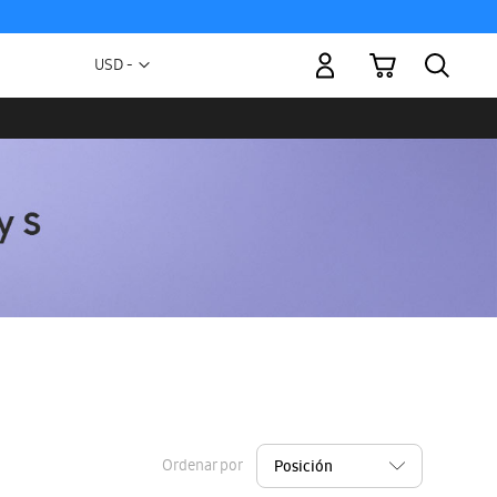
Mi carrito
Moneda
USD -
dólar
estadounidense
Ordenar por