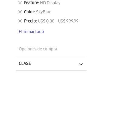
Eliminar
Feature
HD Display
este
Eliminar
Color
SkyBlue
artículo
este
Eliminar
Precio
US$ 0.00 - US$ 999.99
artículo
este
Eliminar todo
artículo
Opciones de compra
CLASE