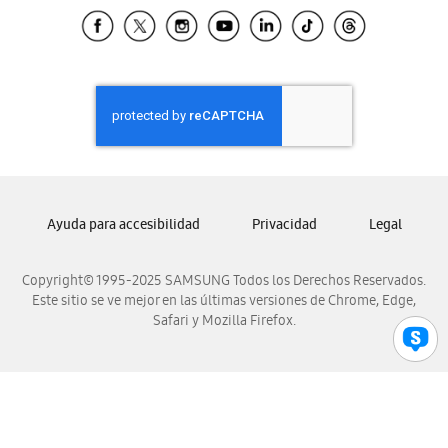
Samsung El Salvador
Samsung Guatemala
Samsung Honduras
Samsung Nicaragua
Samsung Panamá
Samsung República Dominicana
Samsung Venezuela
Ayuda para accesibilidad
Privacidad
Legal
Copyright© 1995-2025 SAMSUNG Todos los Derechos Reservados.
Este sitio se ve mejor en las últimas versiones de Chrome, Edge,
Safari y Mozilla Firefox.