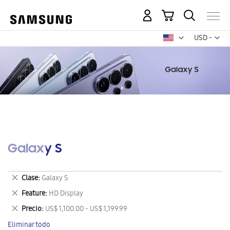
Mi carrito
Mon
USD -
dólar
estadounid
Galaxy S
Eliminar
Clase
Galaxy S
este
Eliminar
Feature
HD Display
artículo
este
Eliminar
Precio
US$ 1,100.00 - US$ 1,199.99
artículo
este
Eliminar todo
artículo