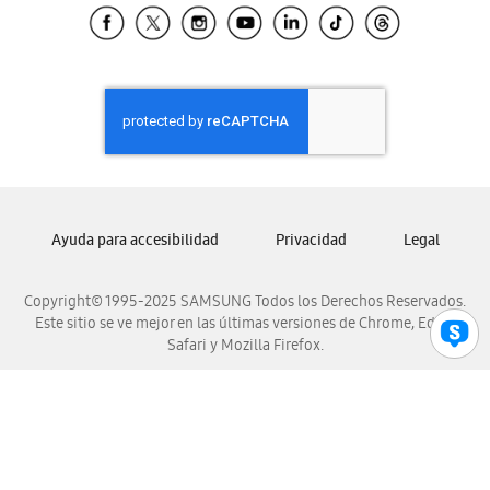
Samsung El Salvador
Samsung Guatemala
Samsung Honduras
Samsung Nicaragua
Samsung Panamá
Samsung República Dominicana
Samsung Venezuela
Ayuda para accesibilidad
Privacidad
Legal
Copyright© 1995-2025 SAMSUNG Todos los Derechos Reservados.
Este sitio se ve mejor en las últimas versiones de Chrome, Edge,
Safari y Mozilla Firefox.