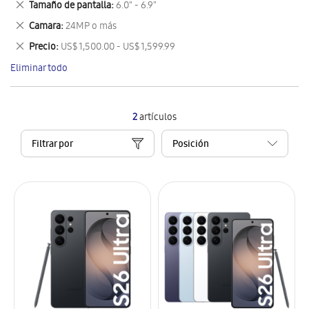
Eliminar
Tamaño de pantalla
6.0" - 6.9"
artículo
este
Eliminar
Camara
24MP o más
artículo
este
Eliminar
Precio
US$ 1,500.00 - US$ 1,599.99
artículo
este
Eliminar todo
artículo
2
artículos
Filtrar por