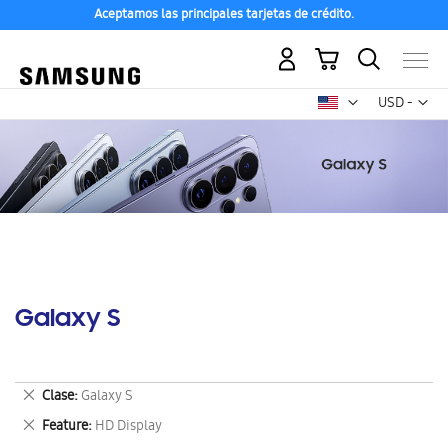
Aceptamos las principales tarjetas de crédito.
Mi carrito
Mon
USD -
dólar
estadounid
Galaxy S
Eliminar
Clase
Galaxy S
este
Eliminar
Feature
HD Display
artículo
este