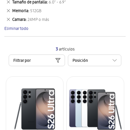
Eliminar
Tamaño de pantalla
6.0" - 6.9"
artículo
este
Eliminar
Memoria
512GB
artículo
este
Eliminar
Camara
24MP o más
artículo
este
Eliminar todo
artículo
3
artículos
Filtrar por