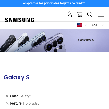
Aceptamos las principales tarjetas de crédito.
Mi carrito
Mon
USD -
dólar
estadounid
Galaxy S
Eliminar
Clase
Galaxy S
este
Eliminar
Feature
HD Display
artículo
este