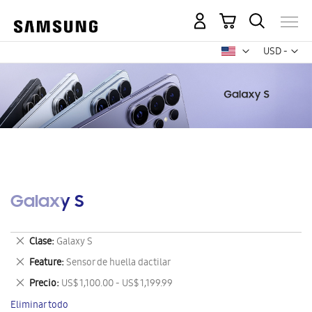
Mi carrito
Mon
USD -
dólar
estadounid
Galaxy S
Eliminar
Clase
Galaxy S
este
Eliminar
Feature
Sensor de huella dactilar
artículo
este
Eliminar
Precio
US$ 1,100.00 - US$ 1,199.99
artículo
este
Eliminar todo
artículo