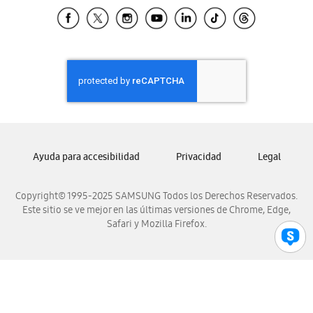
Samsung El Salvador
Samsung Guatemala
Samsung Honduras
Samsung Nicaragua
Samsung Panamá
Samsung República Dominicana
Samsung Venezuela
Ayuda para accesibilidad
Privacidad
Legal
Copyright© 1995-2025 SAMSUNG Todos los Derechos Reservados.
Este sitio se ve mejor en las últimas versiones de Chrome, Edge,
Safari y Mozilla Firefox.