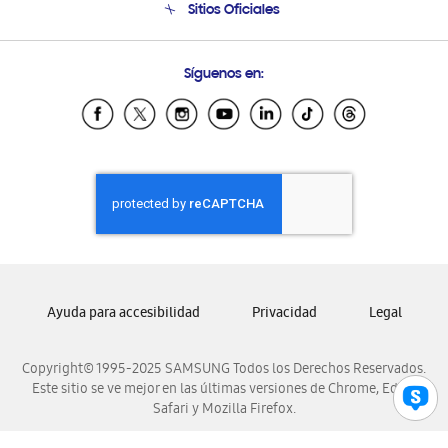
Sitios Oficiales
Condiciones de Compra
Soporte vía eMail
Preguntas Frecuentes
Samsung Costa Rica
Síguenos en:
Samsung Ecuador
Samsung El Salvador
Samsung Guatemala
Samsung Honduras
Samsung Nicaragua
Samsung Panamá
Samsung República Dominicana
Samsung Venezuela
Ayuda para accesibilidad
Privacidad
Legal
Copyright© 1995-2025 SAMSUNG Todos los Derechos Reservados.
Este sitio se ve mejor en las últimas versiones de Chrome, Edge,
Safari y Mozilla Firefox.