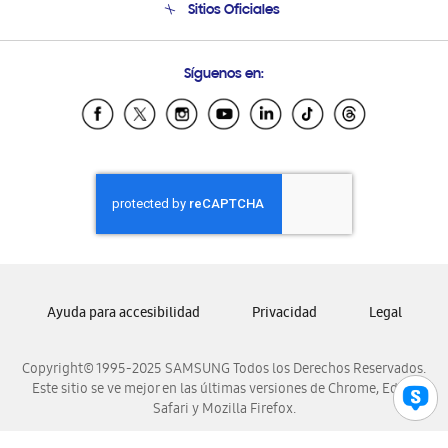
Sitios Oficiales
Condiciones de Compra
Soporte vía eMail
Preguntas Frecuentes
Samsung Costa Rica
Síguenos en:
Samsung Ecuador
Samsung El Salvador
Samsung Guatemala
Samsung Honduras
Samsung Nicaragua
Samsung Panamá
Samsung República Dominicana
Samsung Venezuela
Ayuda para accesibilidad
Privacidad
Legal
Copyright© 1995-2025 SAMSUNG Todos los Derechos Reservados.
Este sitio se ve mejor en las últimas versiones de Chrome, Edge,
Safari y Mozilla Firefox.