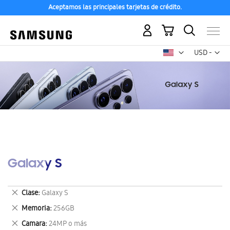
Aceptamos las principales tarjetas de crédito.
Mi carrito
Mon
USD -
dólar
estadounid
Galaxy S
Eliminar
Clase
Galaxy S
este
Eliminar
Memoria
256GB
artículo
este
Eliminar
Camara
24MP o más
artículo