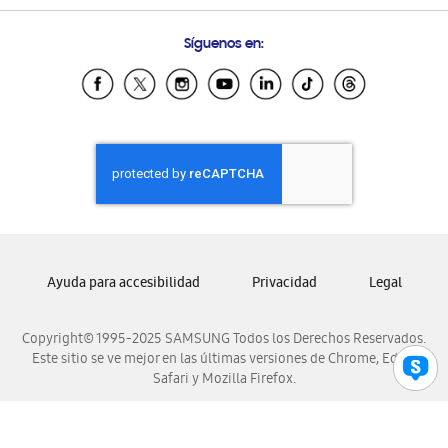
Preguntas Frecuentes
Samsung Costa Rica
Síguenos en:
Samsung Ecuador
Samsung El Salvador
Samsung Guatemala
Samsung Honduras
Samsung Nicaragua
Samsung Panamá
Samsung República Dominicana
Samsung Venezuela
Ayuda para accesibilidad
Privacidad
Legal
Copyright© 1995-2025 SAMSUNG Todos los Derechos Reservados.
Este sitio se ve mejor en las últimas versiones de Chrome, Edge,
Safari y Mozilla Firefox.