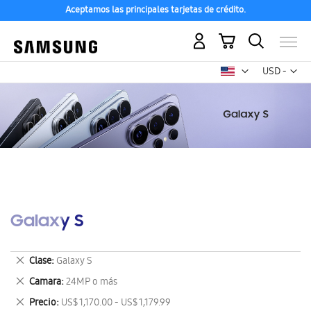
Aceptamos las principales tarjetas de crédito.
Mi carrito
Mon
USD -
dólar
estadounid
Galaxy S
Eliminar
Clase
Galaxy S
este
Eliminar
Camara
24MP o más
artículo
este
Eliminar
Precio
US$ 1,170.00 - US$ 1,179.99
artículo