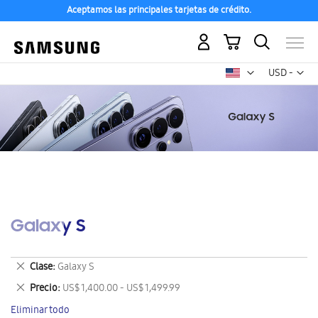
Aceptamos las principales tarjetas de crédito.
Mi carrito
Mon
USD -
dólar
estadounid
Galaxy S
Eliminar
Clase
Galaxy S
este
Eliminar
Precio
US$ 1,400.00 - US$ 1,499.99
artículo
este
Eliminar todo
artículo