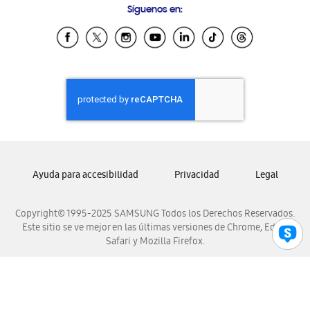
Síguenos en:
Samsung Ecuador
Samsung El Salvador
Samsung Guatemala
Samsung Honduras
Samsung Nicaragua
Samsung Panamá
Samsung República Dominicana
Samsung Venezuela
Ayuda para accesibilidad
Privacidad
Legal
Copyright© 1995-2025 SAMSUNG Todos los Derechos Reservados.
Este sitio se ve mejor en las últimas versiones de Chrome, Edge,
Safari y Mozilla Firefox.