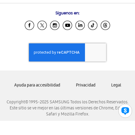
Preguntas Frecuentes
Samsung Costa Rica
Síguenos en:
Samsung Ecuador
Samsung El Salvador
Samsung Guatemala
Samsung Honduras
Samsung Nicaragua
Samsung Panamá
Samsung República Dominicana
Samsung Venezuela
Ayuda para accesibilidad
Privacidad
Legal
Copyright© 1995-2025 SAMSUNG Todos los Derechos Reservados.
Este sitio se ve mejor en las últimas versiones de Chrome, Edge,
Safari y Mozilla Firefox.