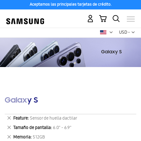
Aceptamos las principales tarjetas de crédito.
Mi carrito
Mon
USD -
dólar
estadounid
Galaxy S
Eliminar
Feature
Sensor de huella dactilar
este
Eliminar
Tamaño de pantalla
6.0" - 6.9"
artículo
este
Eliminar
Memoria
512GB
artículo