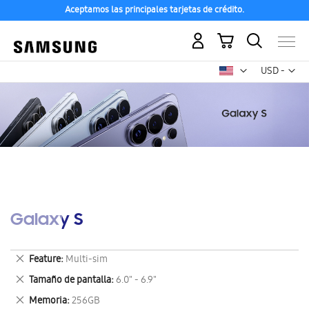
Aceptamos las principales tarjetas de crédito.
Mi carrito
Mon
USD -
dólar
estadounid
Galaxy S
Eliminar
Feature
Multi-sim
este
Eliminar
Tamaño de pantalla
6.0" - 6.9"
artículo
este
Eliminar
Memoria
256GB
artículo