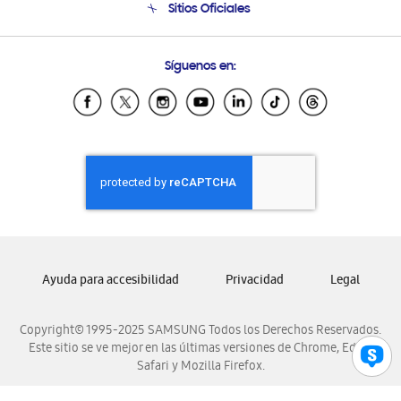
Sitios Oficiales
Condiciones de Compra
Soporte vía eMail
Preguntas Frecuentes
Samsung Costa Rica
Síguenos en:
Samsung Ecuador
Samsung El Salvador
Samsung Guatemala
Samsung Honduras
Samsung Nicaragua
Samsung Panamá
Samsung República Dominicana
Samsung Venezuela
Ayuda para accesibilidad
Privacidad
Legal
Copyright© 1995-2025 SAMSUNG Todos los Derechos Reservados.
Este sitio se ve mejor en las últimas versiones de Chrome, Edge,
Safari y Mozilla Firefox.