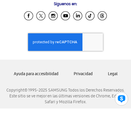
Síguenos en:
Samsung Ecuador
Samsung El Salvador
Samsung Guatemala
Samsung Honduras
Samsung Nicaragua
Samsung Panamá
Samsung República Dominicana
Samsung Venezuela
Ayuda para accesibilidad
Privacidad
Legal
Copyright© 1995-2025 SAMSUNG Todos los Derechos Reservados.
Este sitio se ve mejor en las últimas versiones de Chrome, Edge,
Safari y Mozilla Firefox.