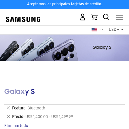
Aceptamos las principales tarjetas de crédito.
Mi carrito
Mon
USD -
dólar
estadounid
Galaxy S
Eliminar
Feature
Bluetooth
este
Eliminar
Precio
US$ 1,400.00 - US$ 1,499.99
artículo
este
Eliminar todo
artículo