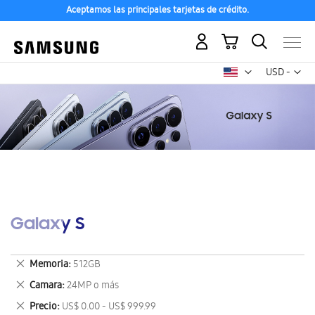
Aceptamos las principales tarjetas de crédito.
Mi carrito
Mon
USD -
dólar
estadounid
Galaxy S
Eliminar
Memoria
512GB
este
Eliminar
Camara
24MP o más
artículo
este
Eliminar
Precio
US$ 0.00 - US$ 999.99
artículo