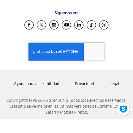
Preguntas Frecuentes
Samsung Costa Rica
Síguenos en:
Samsung Ecuador
Samsung El Salvador
Samsung Guatemala
Samsung Honduras
Samsung Nicaragua
Samsung Panamá
Samsung República Dominicana
Samsung Venezuela
Ayuda para accesibilidad
Privacidad
Legal
Copyright© 1995-2025 SAMSUNG Todos los Derechos Reservados.
Este sitio se ve mejor en las últimas versiones de Chrome, Edge,
Safari y Mozilla Firefox.