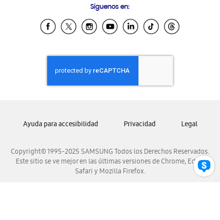
Síguenos en:
Samsung Ecuador
Samsung El Salvador
Samsung Guatemala
Samsung Honduras
Samsung Nicaragua
Samsung Panamá
Samsung República Dominicana
Samsung Venezuela
Ayuda para accesibilidad
Privacidad
Legal
Copyright© 1995-2025 SAMSUNG Todos los Derechos Reservados.
Este sitio se ve mejor en las últimas versiones de Chrome, Edge,
Safari y Mozilla Firefox.