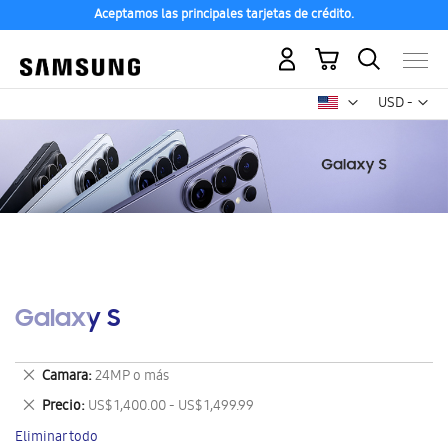
Aceptamos las principales tarjetas de crédito.
Mi carrito
Mon
USD -
dólar
estadounid
Galaxy S
Eliminar
Camara
24MP o más
este
Eliminar
Precio
US$ 1,400.00 - US$ 1,499.99
artículo
este
Eliminar todo
artículo