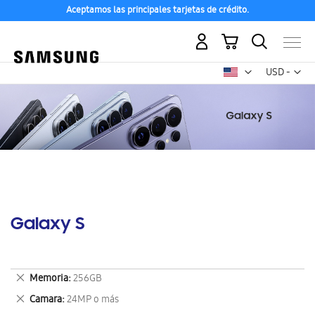
Aceptamos las principales tarjetas de crédito.
Mi carrito
Mon
USD -
dólar
estadounid
Galaxy S
Eliminar
Memoria
256GB
este
Eliminar
Camara
24MP o más
artículo
este