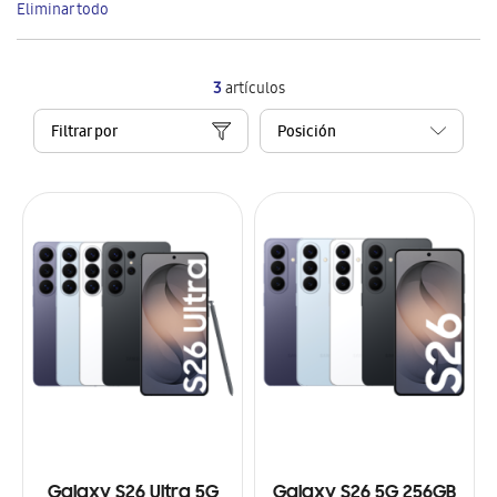
Eliminar todo
artículo
3
artículos
Filtrar por
Galaxy S26 Ultra 5G
Galaxy S26 5G 256GB