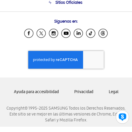
Sitios Oficiales
Condiciones de Compra
Soporte vía eMail
Preguntas Frecuentes
Samsung Costa Rica
Síguenos en:
Samsung Ecuador
Samsung El Salvador
Samsung Guatemala
Samsung Honduras
Samsung Nicaragua
Samsung Panamá
Samsung República Dominicana
Samsung Venezuela
Ayuda para accesibilidad
Privacidad
Legal
Copyright© 1995-2025 SAMSUNG Todos los Derechos Reservados.
Este sitio se ve mejor en las últimas versiones de Chrome, Edge,
Safari y Mozilla Firefox.