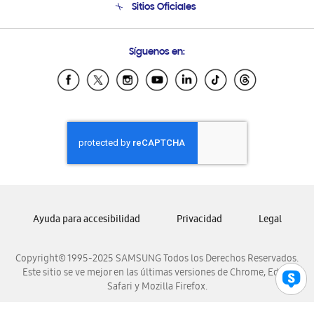
Sitios Oficiales
Condiciones de Compra
Soporte vía eMail
Preguntas Frecuentes
Samsung Costa Rica
Síguenos en:
Samsung Ecuador
Samsung El Salvador
Samsung Guatemala
Samsung Honduras
Samsung Nicaragua
Samsung Panamá
Samsung República Dominicana
Samsung Venezuela
Ayuda para accesibilidad
Privacidad
Legal
Copyright© 1995-2025 SAMSUNG Todos los Derechos Reservados.
Este sitio se ve mejor en las últimas versiones de Chrome, Edge,
Safari y Mozilla Firefox.