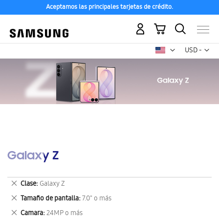
Aceptamos las principales tarjetas de crédito.
Mi carrito
Mon
USD -
dólar
estadounid
Galaxy Z
Eliminar
Clase
Galaxy Z
este
Eliminar
Tamaño de pantalla
7.0" o más
artículo
este
Eliminar
Camara
24MP o más
artículo