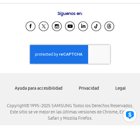
Preguntas Frecuentes
Samsung Costa Rica
Síguenos en:
Samsung Ecuador
Samsung El Salvador
Samsung Guatemala
Samsung Honduras
Samsung Nicaragua
Samsung Panamá
Samsung República Dominicana
Samsung Venezuela
Ayuda para accesibilidad
Privacidad
Legal
Copyright© 1995-2025 SAMSUNG Todos los Derechos Reservados.
Este sitio se ve mejor en las últimas versiones de Chrome, Edge,
Safari y Mozilla Firefox.