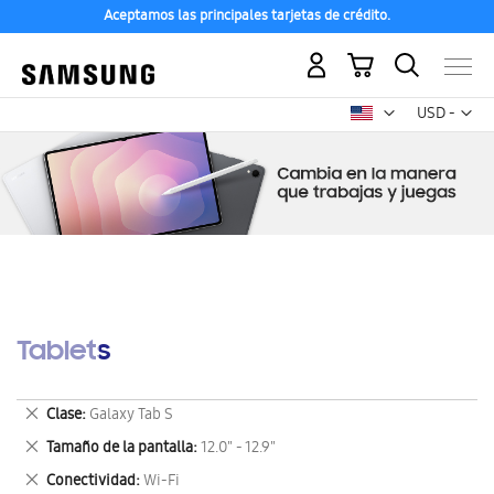
Aceptamos las principales tarjetas de crédito.
Mi carrito
Mon
USD -
dólar
estadounid
Tablets
Eliminar
Clase
Galaxy Tab S
este
Eliminar
Tamaño de la pantalla
12.0" - 12.9"
artículo
este
Eliminar
Conectividad
Wi-Fi
artículo