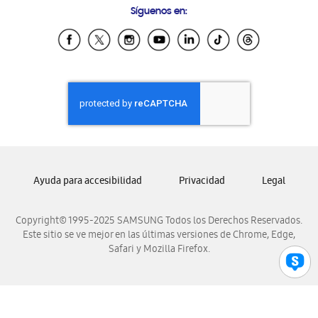
Síguenos en:
Samsung Ecuador
Samsung El Salvador
Samsung Guatemala
Samsung Honduras
Samsung Nicaragua
Samsung Panamá
Samsung República Dominicana
Samsung Venezuela
Ayuda para accesibilidad
Privacidad
Legal
Copyright© 1995-2025 SAMSUNG Todos los Derechos Reservados.
Este sitio se ve mejor en las últimas versiones de Chrome, Edge,
Safari y Mozilla Firefox.