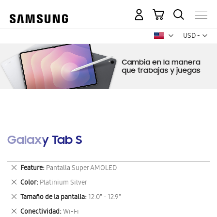
Mi carrito
Mon
USD -
dólar
estadounid
Galaxy Tab S
Eliminar
Feature
Pantalla Super AMOLED
este
Eliminar
Color
Platinium Silver
artículo
este
Eliminar
Tamaño de la pantalla
12.0" - 12.9"
artículo
este
Eliminar
Conectividad
Wi-Fi
artículo