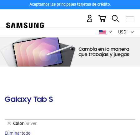
Aceptamos las principales tarjetas de crédito.
Mi carrito
Mon
USD -
dólar
estadounid
Galaxy Tab S
Eliminar
Color
Silver
este
Eliminar todo
artículo