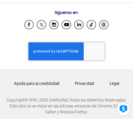
Preguntas Frecuentes
Samsung Costa Rica
Síguenos en:
Samsung Ecuador
Samsung El Salvador
Samsung Guatemala
Samsung Honduras
Samsung Nicaragua
Samsung Panamá
Samsung República Dominicana
Samsung Venezuela
Ayuda para accesibilidad
Privacidad
Legal
Copyright© 1995-2025 SAMSUNG Todos los Derechos Reservados.
Este sitio se ve mejor en las últimas versiones de Chrome, Edge,
Safari y Mozilla Firefox.