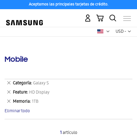
Aceptamos las principales tarjetas de crédito.
Mi carrito
Mon
USD -
dólar
estadounid
Mobile
Eliminar
Categoría
Galaxy S
este
Eliminar
Feature
HD Display
artículo
este
Eliminar
Memoria
1TB
artículo
este
Eliminar todo
artículo
1
artículo