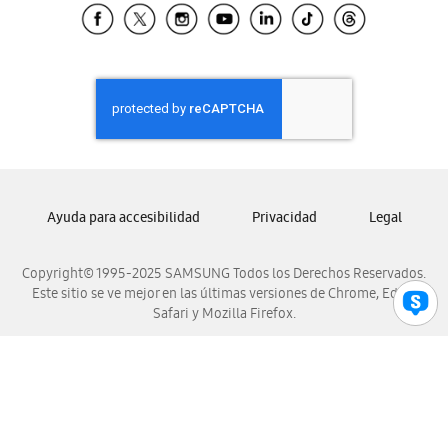
Samsung El Salvador
Samsung Guatemala
Samsung Honduras
Samsung Nicaragua
Samsung Panamá
Samsung República Dominicana
Samsung Venezuela
Ayuda para accesibilidad
Privacidad
Legal
Copyright© 1995-2025 SAMSUNG Todos los Derechos Reservados.
Este sitio se ve mejor en las últimas versiones de Chrome, Edge,
Safari y Mozilla Firefox.