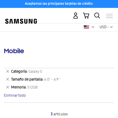
Aceptamos las principales tarjetas de crédito.
Mi carrito
Mon
USD -
dólar
estadounid
Mobile
Eliminar
Categoría
Galaxy S
este
Eliminar
Tamaño de pantalla
6.0" - 6.9"
artículo
este
Eliminar
Memoria
512GB
artículo
este
Eliminar todo
artículo
3
artículos