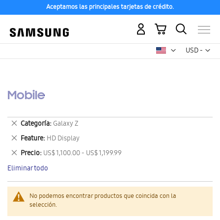
Aceptamos las principales tarjetas de crédito.
Mi carrito
Mon
USD -
dólar
estadounid
Mobile
Eliminar
Categoría
Galaxy Z
este
Eliminar
Feature
HD Display
artículo
este
Eliminar
Precio
US$ 1,100.00 - US$ 1,199.99
artículo
este
Eliminar todo
artículo
No podemos encontrar productos que coincida con la
selección.