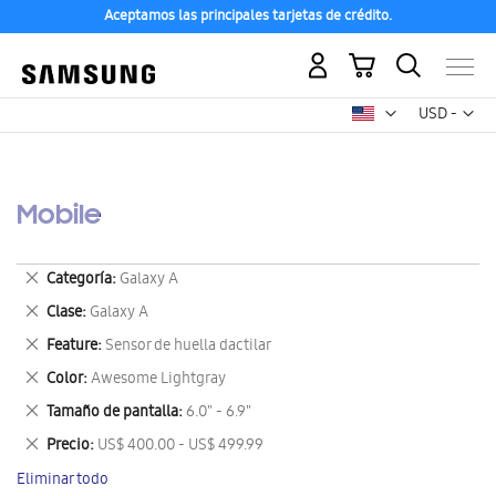
Aceptamos las principales tarjetas de crédito.
Mi carrito
Mon
USD -
dólar
estadounid
Mobile
Eliminar
Categoría
Galaxy A
este
Eliminar
Clase
Galaxy A
artículo
este
Eliminar
Feature
Sensor de huella dactilar
artículo
este
Eliminar
Color
Awesome Lightgray
artículo
este
Eliminar
Tamaño de pantalla
6.0" - 6.9"
artículo
este
Eliminar
Precio
US$ 400.00 - US$ 499.99
artículo
este
Eliminar todo
artículo