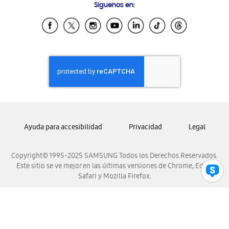
Síguenos en:
Samsung Ecuador
Samsung El Salvador
Samsung Guatemala
Samsung Honduras
Samsung Nicaragua
Samsung Panamá
Samsung República Dominicana
Samsung Venezuela
Ayuda para accesibilidad
Privacidad
Legal
Copyright© 1995-2025 SAMSUNG Todos los Derechos Reservados.
Este sitio se ve mejor en las últimas versiones de Chrome, Edge,
Safari y Mozilla Firefox.