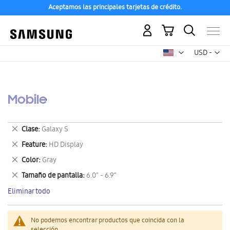
Aceptamos las principales tarjetas de crédito.
Mi carrito
Mon
USD -
dólar
estadounid
Mobile
Eliminar
Clase
Galaxy S
este
Eliminar
Feature
HD Display
artículo
este
Eliminar
Color
Gray
artículo
este
Eliminar
Tamaño de pantalla
6.0" - 6.9"
artículo
este
Eliminar todo
artículo
No podemos encontrar productos que coincida con la