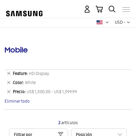
Mi carrito
Mon
USD -
dólar
estadounid
Mobile
Eliminar
Feature
HD Display
este
Eliminar
Color
White
artículo
este
Eliminar
Precio
US$ 1,300.00 - US$ 1,399.99
artículo
este
Eliminar todo
artículo
2
artículos
Filtrar por