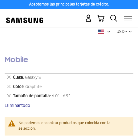
Aceptamos las principales tarjetas de crédito.
Mi carrito
Mon
USD -
dólar
estadounid
Mobile
Eliminar
Clase
Galaxy S
este
Eliminar
Color
Graphite
artículo
este
Eliminar
Tamaño de pantalla
6.0" - 6.9"
artículo
este
Eliminar todo
artículo
No podemos encontrar productos que coincida con la
selección.