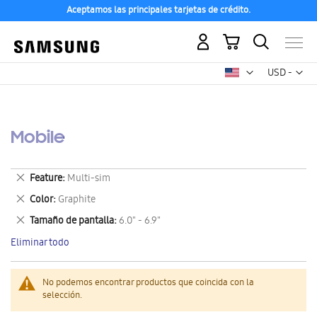
Aceptamos las principales tarjetas de crédito.
Mi carrito
Mon
USD -
dólar
estadounid
Mobile
Eliminar
Feature
Multi-sim
este
Eliminar
Color
Graphite
artículo
este
Eliminar
Tamaño de pantalla
6.0" - 6.9"
artículo
este
Eliminar todo
artículo
No podemos encontrar productos que coincida con la
selección.