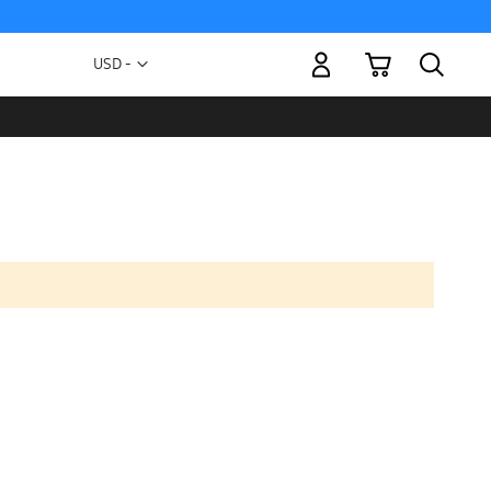
Mi carrito
Moneda
USD -
dólar
estadounidense