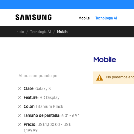
Mobile
Tecnología AI
Mobile
Inicio
Tecnología AI
Mobile
Ahora comprando por
No podemos enco
Eliminar
Clase
Galaxy S
este
Eliminar
Feature
HD Display
artículo
este
Eliminar
Color
Titanium Black.
artículo
este
Eliminar
Tamaño de pantalla
6.0" - 6.9"
artículo
este
Eliminar
Precio
US$ 1,100.00 - US$
artículo
este
1,199.99