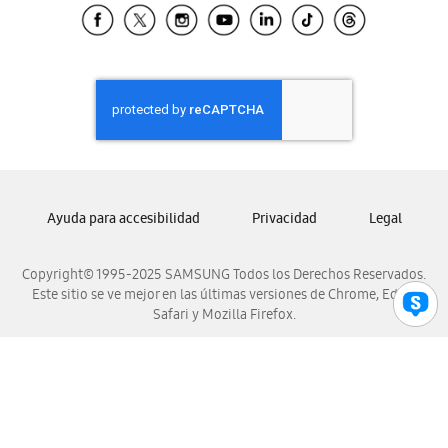
Samsung El Salvador
Samsung Guatemala
Samsung Honduras
Samsung Nicaragua
Samsung Panamá
Samsung República Dominicana
Samsung Venezuela
Ayuda para accesibilidad
Privacidad
Legal
Copyright© 1995-2025 SAMSUNG Todos los Derechos Reservados.
Este sitio se ve mejor en las últimas versiones de Chrome, Edge,
Safari y Mozilla Firefox.