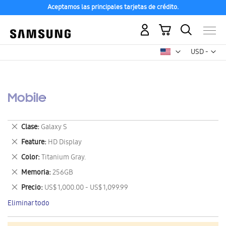
Aceptamos las principales tarjetas de crédito.
Mi carrito
Mon
USD -
dólar
estadounid
Mobile
Eliminar
Clase
Galaxy S
este
Eliminar
Feature
HD Display
artículo
este
Eliminar
Color
Titanium Gray.
artículo
este
Eliminar
Memoria
256GB
artículo
este
Eliminar
Precio
US$ 1,000.00 - US$ 1,099.99
artículo
este
Eliminar todo
artículo