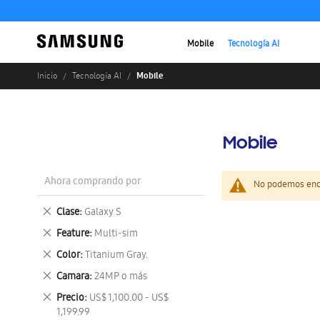
Mobile
Tecnología AI
Mobile
Inicio
Tecnología AI
Mobile
Ahora comprando por
No podemos enco
Eliminar
Clase
Galaxy S
este
Eliminar
Feature
Multi-sim
artículo
este
Eliminar
Color
Titanium Gray.
artículo
este
Eliminar
Camara
24MP o más
artículo
este
Eliminar
Precio
US$ 1,100.00 - US$
artículo
este
1,199.99