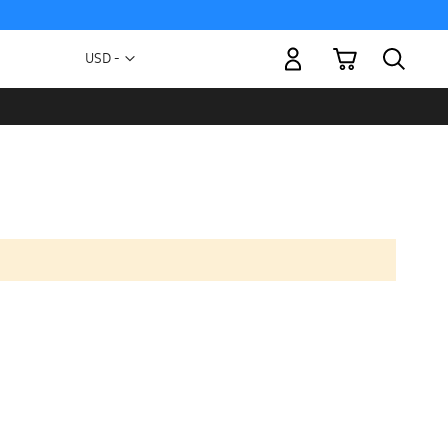
Mi carrito
Moneda
USD -
dólar
estadounidense