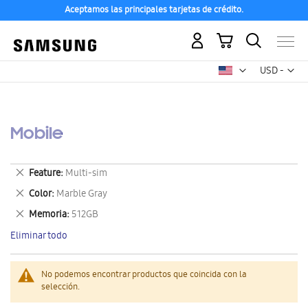
Aceptamos las principales tarjetas de crédito.
Mi carrito
Mon
USD -
dólar
estadounid
Mobile
Eliminar
Feature
Multi-sim
este
Eliminar
Color
Marble Gray
artículo
este
Eliminar
Memoria
512GB
artículo
este
Eliminar todo
artículo
No podemos encontrar productos que coincida con la
selección.