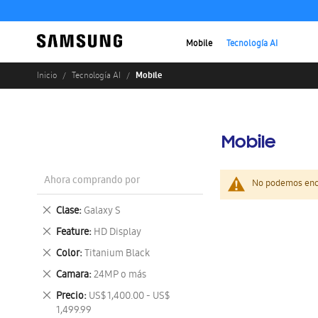
Mobile
Tecnología AI
Mobile
Inicio
Tecnología AI
Mobile
Ahora comprando por
No podemos enco
Eliminar
Clase
Galaxy S
este
Eliminar
Feature
HD Display
artículo
este
Eliminar
Color
Titanium Black
artículo
este
Eliminar
Camara
24MP o más
artículo
este
Eliminar
Precio
US$ 1,400.00 - US$
artículo
este
1,499.99