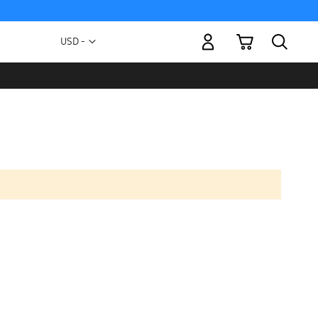
Mi carrito
Moneda
USD -
dólar
estadounidense