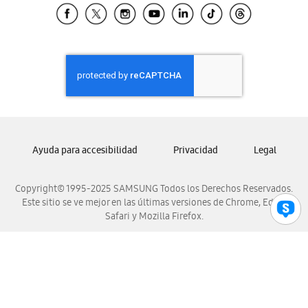
Samsung El Salvador
Samsung Guatemala
Samsung Honduras
Samsung Nicaragua
Samsung Panamá
Samsung República Dominicana
Samsung Venezuela
Ayuda para accesibilidad
Privacidad
Legal
Copyright© 1995-2025 SAMSUNG Todos los Derechos Reservados.
Este sitio se ve mejor en las últimas versiones de Chrome, Edge,
Safari y Mozilla Firefox.