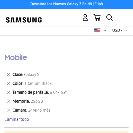
Descubre los Nuevos Galaxy Z Fold8 | Flip8
Aceptamos las principales tarjetas de crédito.
Mi carrito
Mon
USD -
dólar
estadounid
Mobile
Eliminar
Clase
Galaxy S
este
Eliminar
Color
Titanium Black
artículo
este
Eliminar
Tamaño de pantalla
6.0" - 6.9"
artículo
este
Eliminar
Memoria
256GB
artículo
este
Eliminar
Camara
24MP o más
artículo
este
Eliminar todo
artículo