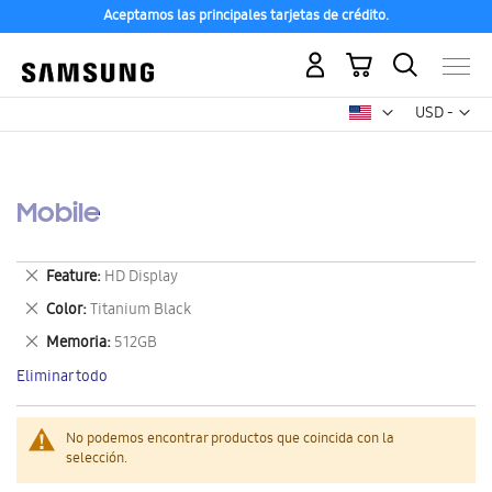
Aceptamos las principales tarjetas de crédito.
Mi carrito
Mon
USD -
dólar
estadounid
Mobile
Eliminar
Feature
HD Display
este
Eliminar
Color
Titanium Black
artículo
este
Eliminar
Memoria
512GB
artículo
este
Eliminar todo
artículo
No podemos encontrar productos que coincida con la
selección.