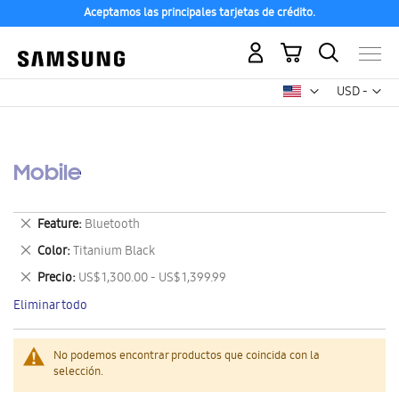
Aceptamos las principales tarjetas de crédito.
Mi carrito
Mon
USD -
dólar
estadounid
Mobile
Eliminar
Feature
Bluetooth
este
Eliminar
Color
Titanium Black
artículo
este
Eliminar
Precio
US$ 1,300.00 - US$ 1,399.99
artículo
este
Eliminar todo
artículo
No podemos encontrar productos que coincida con la
selección.