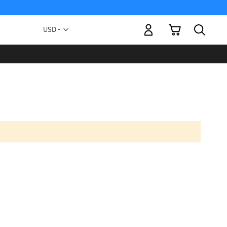
Mi carrito
Moneda
USD -
dólar
estadounidense