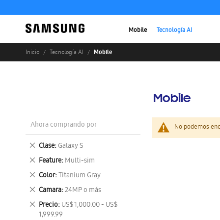
Mobile
Tecnología AI
Mobile
Inicio
Tecnología AI
Mobile
Ahora comprando por
No podemos enco
Eliminar
Clase
Galaxy S
este
Eliminar
Feature
Multi-sim
artículo
este
Eliminar
Color
Titanium Gray
artículo
este
Eliminar
Camara
24MP o más
artículo
este
Eliminar
Precio
US$ 1,000.00 - US$
artículo
este
1,999.99