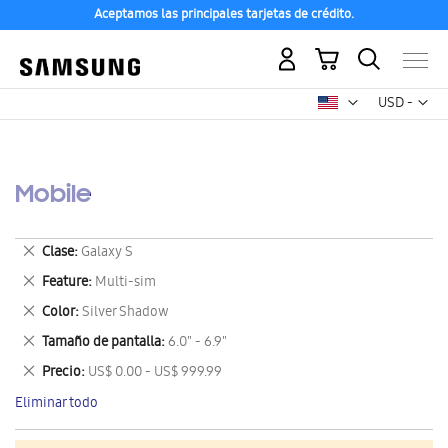
Aceptamos las principales tarjetas de crédito.
Mi carrito
Mon
USD -
dólar
estadounid
Mobile
Eliminar
Clase
Galaxy S
este
Eliminar
Feature
Multi-sim
artículo
este
Eliminar
Color
Silver Shadow
artículo
este
Eliminar
Tamaño de pantalla
6.0" - 6.9"
artículo
este
Eliminar
Precio
US$ 0.00 - US$ 999.99
artículo
este
Eliminar todo
artículo