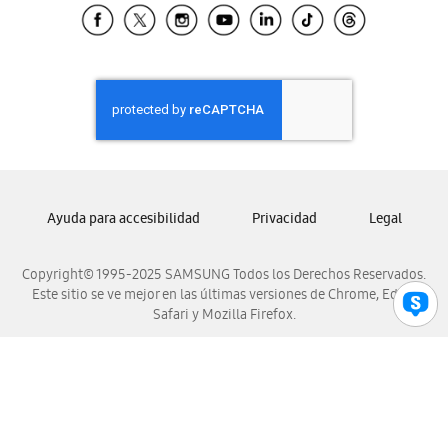
Samsung El Salvador
Samsung Guatemala
Samsung Honduras
Samsung Nicaragua
Samsung Panamá
Samsung República Dominicana
Samsung Venezuela
Ayuda para accesibilidad
Privacidad
Legal
Copyright© 1995-2025 SAMSUNG Todos los Derechos Reservados.
Este sitio se ve mejor en las últimas versiones de Chrome, Edge,
Safari y Mozilla Firefox.