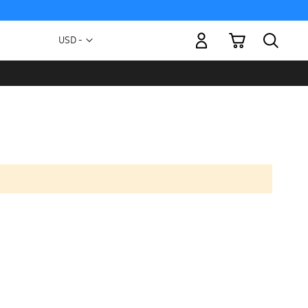
Mi carrito
Moneda
USD -
dólar
estadounidense