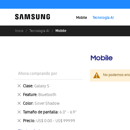
Mobile
Tecnología AI
Mobile
Inicio
Tecnología AI
Mobile
Ahora comprando por
No podemos enco
Eliminar
Clase
Galaxy S
este
Eliminar
Feature
Bluetooth
artículo
este
Eliminar
Color
Silver Shadow
artículo
este
Eliminar
Tamaño de pantalla
6.0" - 6.9"
artículo
este
Eliminar
Precio
US$ 0.00 - US$ 999.99
artículo
este