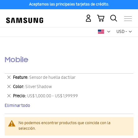
Aceptamos las principales tarjetas de crédito.
Mi carrito
Mon
USD -
dólar
estadounid
Mobile
Eliminar
Feature
Sensor de huella dactilar
este
Eliminar
Color
Silver Shadow
artículo
este
Eliminar
Precio
US$ 1,000.00 - US$ 1,999.99
artículo
este
Eliminar todo
artículo
No podemos encontrar productos que coincida con la
selección.