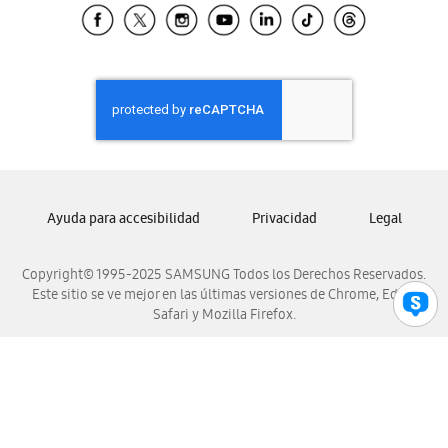
Samsung El Salvador
Samsung Guatemala
Samsung Honduras
Samsung Nicaragua
Samsung Panamá
Samsung República Dominicana
Samsung Venezuela
Ayuda para accesibilidad
Privacidad
Legal
Copyright© 1995-2025 SAMSUNG Todos los Derechos Reservados.
Este sitio se ve mejor en las últimas versiones de Chrome, Edge,
Safari y Mozilla Firefox.