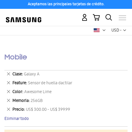
Aceptamos las principales tarjetas de crédito.
Mi carrito
Mon
USD -
dólar
estadounid
Mobile
Eliminar
Clase
Galaxy A
este
Eliminar
Feature
Sensor de huella dactilar
artículo
este
Eliminar
Color
Awesome Lime
artículo
este
Eliminar
Memoria
256GB
artículo
este
Eliminar
Precio
US$ 300.00 - US$ 399.99
artículo
este
Eliminar todo
artículo