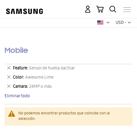
Mi carrito
Mon
USD -
dólar
estadounid
Mobile
Eliminar
Feature
Sensor de huella dactilar
este
Eliminar
Color
Awesome Lime
artículo
este
Eliminar
Camara
24MP o más
artículo
este
Eliminar todo
artículo
No podemos encontrar productos que coincida con la
selección.