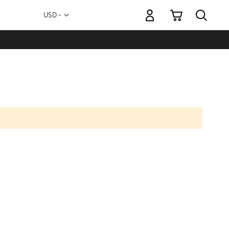
Mi carrito
Moneda
USD -
dólar
estadounidense