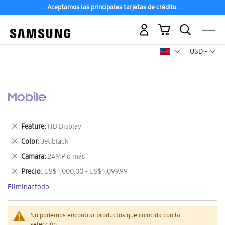
Aceptamos las principales tarjetas de crédito.
Mi carrito
Mon
USD -
dólar
estadounid
Mobile
Eliminar
Feature
HD Display
este
Eliminar
Color
Jet black
artículo
este
Eliminar
Camara
24MP o más
artículo
este
Eliminar
Precio
US$ 1,000.00 - US$ 1,099.99
artículo
este
Eliminar todo
artículo
No podemos encontrar productos que coincida con la