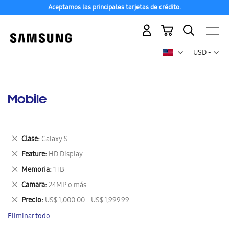
Aceptamos las principales tarjetas de crédito.
Mi carrito
Mon
USD -
dólar
estadounid
Mobile
Eliminar
Clase
Galaxy S
este
Eliminar
Feature
HD Display
artículo
este
Eliminar
Memoria
1TB
artículo
este
Eliminar
Camara
24MP o más
artículo
este
Eliminar
Precio
US$ 1,000.00 - US$ 1,999.99
artículo
este
Eliminar todo
artículo