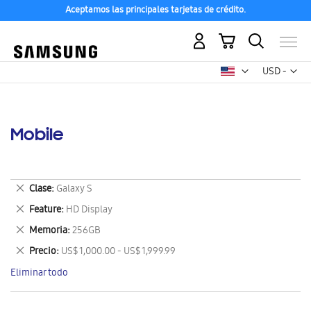
Aceptamos las principales tarjetas de crédito.
Mi carrito
Mon
USD -
dólar
estadounid
Mobile
Eliminar
Clase
Galaxy S
este
Eliminar
Feature
HD Display
artículo
este
Eliminar
Memoria
256GB
artículo
este
Eliminar
Precio
US$ 1,000.00 - US$ 1,999.99
artículo
este
Eliminar todo
artículo