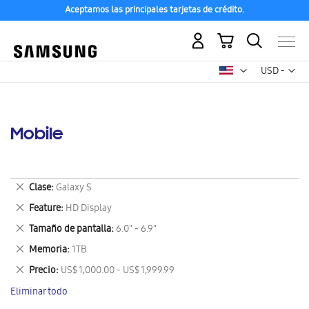
Aceptamos las principales tarjetas de crédito.
Mi carrito
Mon
USD -
dólar
estadounid
Mobile
Eliminar
Clase
Galaxy S
este
Eliminar
Feature
HD Display
artículo
este
Eliminar
Tamaño de pantalla
6.0" - 6.9"
artículo
este
Eliminar
Memoria
1TB
artículo
este
Eliminar
Precio
US$ 1,000.00 - US$ 1,999.99
artículo
este
Eliminar todo
artículo