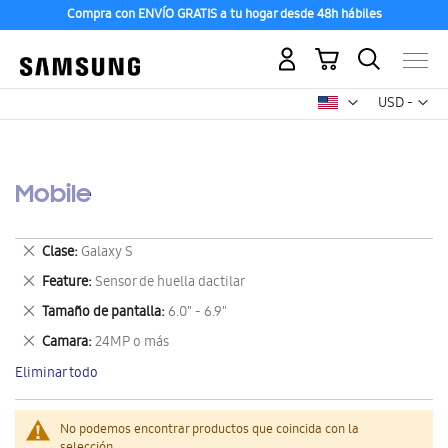
Compra con ENVÍO GRATIS a tu hogar desde 48h hábiles
Mi carrito
Mon
USD -
dólar
estadounid
Mobile
Eliminar
Clase
Galaxy S
este
Eliminar
Feature
Sensor de huella dactilar
artículo
este
Eliminar
Tamaño de pantalla
6.0" - 6.9"
artículo
este
Eliminar
Camara
24MP o más
artículo
este
Eliminar todo
artículo
No podemos encontrar productos que coincida con la