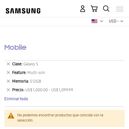
Mi carrito
Mon
USD -
dólar
estadounid
Mobile
Eliminar
Clase
Galaxy S
este
Eliminar
Feature
Multi-sim
artículo
este
Eliminar
Memoria
512GB
artículo
este
Eliminar
Precio
US$ 1,000.00 - US$ 1,099.99
artículo
este
Eliminar todo
artículo
No podemos encontrar productos que coincida con la
selección.