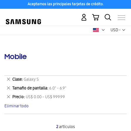
Aceptamos las principales tarjetas de crédito.
Mi carrito
Mon
USD -
dólar
estadounid
Mobile
Eliminar
Clase
Galaxy S
este
Eliminar
Tamaño de pantalla
6.0" - 6.9"
artículo
este
Eliminar
Precio
US$ 0.00 - US$ 999.99
artículo
este
Eliminar todo
artículo
2
artículos